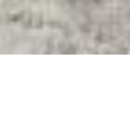
Sobre El Proyecto
Un cliente de
Hondón de los Frailes
, Alicante, pidió a
Marblanc Solar
que diseñara un sistema solar para su